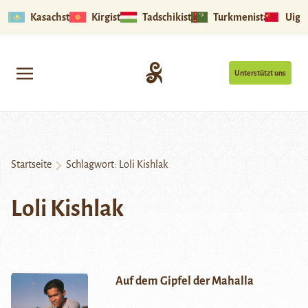
Kasachstan
Kirgistan
Tadschikistan
Turkmenistan
Uigu
Unterstützt uns
Startseite
Schlagwort:
Loli Kishlak
Loli Kishlak
Auf dem Gipfel der Mahalla