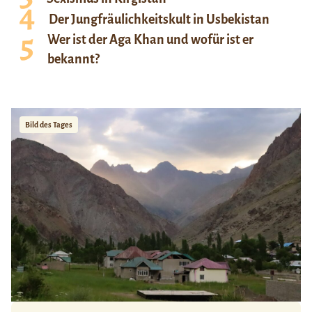
Der Jungfräulichkeitskult in Usbekistan
Wer ist der Aga Khan und wofür ist er
bekannt?
Bild des Tages