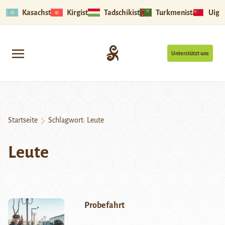
Kasachstan
Kirgistan
Tadschikistan
Turkmenistan
Uigu
Unterstützt uns
Startseite
Schlagwort:
Leute
Leute
Probefahrt