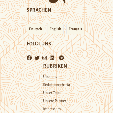
SPRACHEN
Deutsch
English
Français
FOLGT UNS
RUBRIKEN
Über uns
Redaktionscharta
Unser Team
Unsere Partner
Impressum