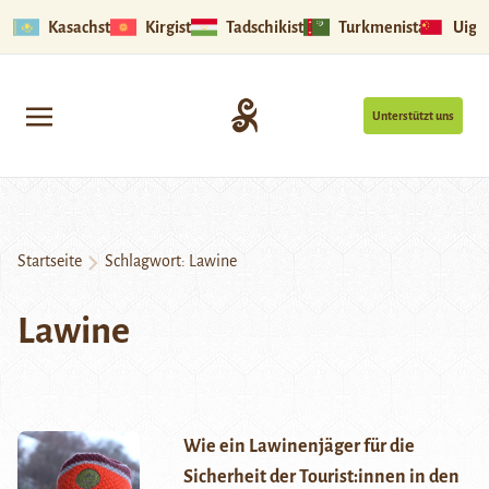
Kasachstan
Kirgistan
Tadschikistan
Turkmenistan
Uigu
Unterstützt uns
Startseite
Schlagwort:
Lawine
Lawine
Wie ein Lawinenjäger für die
Sicherheit der Tourist:innen in den