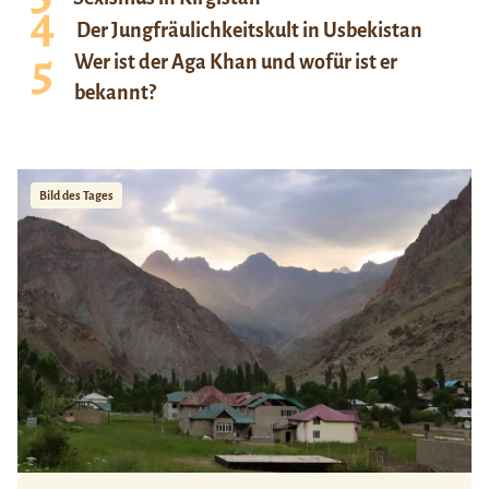
Der Jungfräulichkeitskult in Usbekistan
Wer ist der Aga Khan und wofür ist er
bekannt?
Bild des Tages