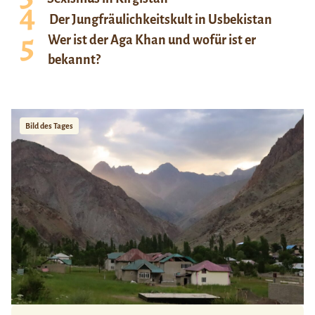
Der Jungfräulichkeitskult in Usbekistan
Wer ist der Aga Khan und wofür ist er
bekannt?
Bild des Tages