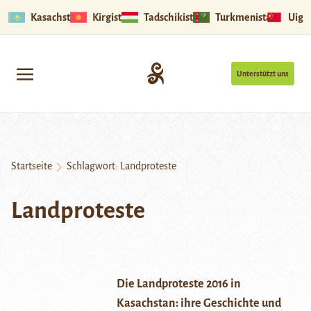
Kasachstan
Kirgistan
Tadschikistan
Turkmenistan
Uigu
Unterstützt uns
Startseite
Schlagwort:
Landproteste
Landproteste
Die Landproteste 2016 in
Kasachstan: ihre Geschichte und