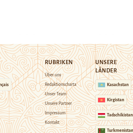
RUBRIKEN
UNSERE
LÄNDER
Über uns
Redaktionscharta
nçais
Kasachstan
Unser Team
Kirgistan
Unsere Partner
Impressum
Tadschikistan
Kontakt
Turkmenista