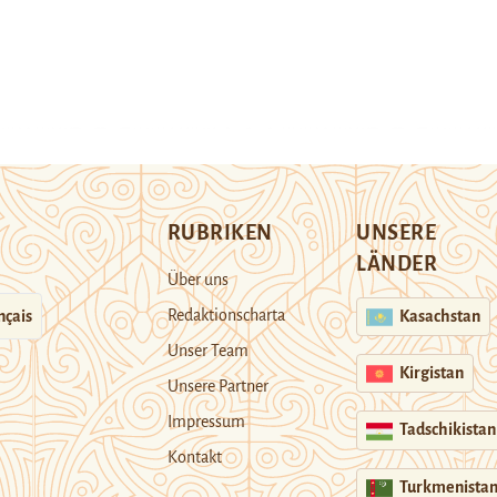
RUBRIKEN
UNSERE
LÄNDER
Über uns
Redaktionscharta
nçais
Kasachstan
Unser Team
Kirgistan
Unsere Partner
Impressum
Tadschikistan
Kontakt
Turkmenista