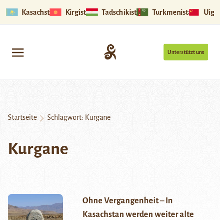
Kasachstan
Kirgistan
Tadschikistan
Turkmenistan
Uigu
Unterstützt uns
Startseite
Schlagwort:
Kurgane
Kurgane
Ohne Vergangenheit – In
Kasachstan werden weiter alte