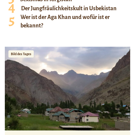
Der Jungfräulichkeitskult in Usbekistan
Wer ist der Aga Khan und wofür ist er
bekannt?
Bild des Tages