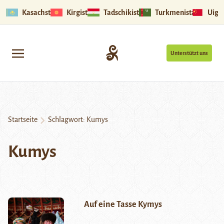
Kasachstan
Kirgistan
Tadschikistan
Turkmenistan
Uigu
Unterstützt uns
Startseite
Schlagwort:
Kumys
Kumys
Auf eine Tasse Kymys