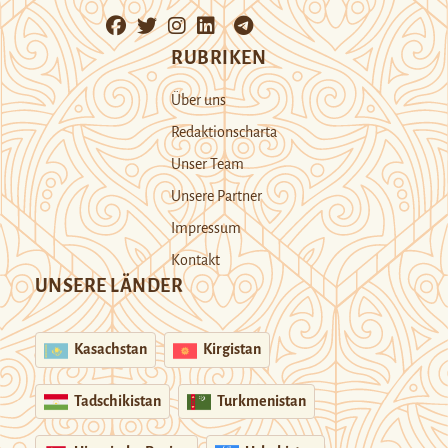
RUBRIKEN
Über uns
Redaktionscharta
Unser Team
Unsere Partner
Impressum
Kontakt
UNSERE LÄNDER
Kasachstan
Kirgistan
Tadschikistan
Turkmenistan