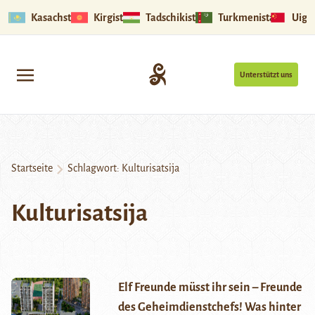
Kasachstan
Kirgistan
Tadschikistan
Turkmenistan
Uigu
Unterstützt uns
Startseite
Schlagwort:
Kulturisatsija
Kulturisatsija
Elf Freunde müsst ihr sein – Freunde
des Geheimdienstchefs! Was hinter