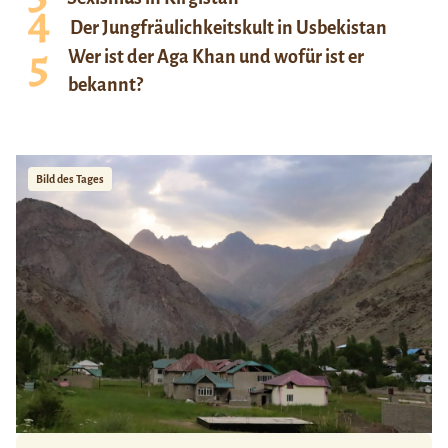
Der Jungfräulichkeitskult in Usbekistan
Wer ist der Aga Khan und wofür ist er
bekannt?
Bild des Tages