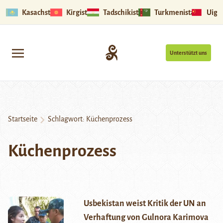
Kasachstan
Kirgistan
Tadschikistan
Turkmenistan
Uigu
Unterstützt uns
Startseite
Schlagwort:
Küchenprozess
Küchenprozess
Usbekistan weist Kritik der UN an
Verhaftung von Gulnora Karimova