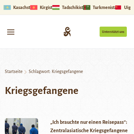
Kasachstan
Kirgistan
Tadschikistan
Turkmenistan
Uigu
Unterstützt uns
Startseite
Schlagwort:
Kriegsgefangene
Kriegsgefangene
„Ich brauchte nur einen Reisepass“:
Zentralasiatische Kriegsgefangene