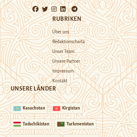
RUBRIKEN
Über uns
Redaktionscharta
Unser Team
Unsere Partner
Impressum
Kontakt
UNSERE LÄNDER
Kasachstan
Kirgistan
Tadschikistan
Turkmenistan