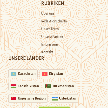
RUBRIKEN
Über uns
Redaktionscharta
Unser Team
Unsere Partner
Impressum
Kontakt
UNSERE LÄNDER
Kasachstan
Kirgistan
Tadschikistan
Turkmenistan
Uigurische Region
Usbekistan