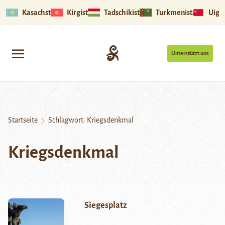
Kasachstan
Kirgistan
Tadschikistan
Turkmenistan
Uigu
Unterstützt uns
Startseite
Schlagwort:
Kriegsdenkmal
Kriegsdenkmal
Siegesplatz