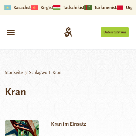
Kasachstan
Kirgistan
Tadschikistan
Turkmenistan
Uigu
Unterstützt uns
Startseite
Schlagwort:
Kran
Kran
Kran im Einsatz