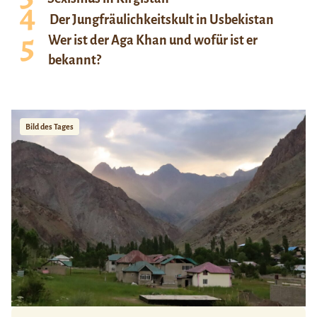
Der Jungfräulichkeitskult in Usbekistan
Wer ist der Aga Khan und wofür ist er
bekannt?
Bild des Tages