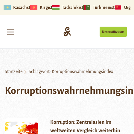
Kasachstan
Kirgistan
Tadschikistan
Turkmenistan
Uigu
Unterstützt uns
Startseite
Schlagwort:
Korruptionswahrnehmungsindex
Korruptionswahrnehmungsin
Korruption: Zentralasien im
weltweiten Vergleich weiterhin