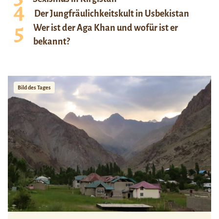
Der Jungfräulichkeitskult in Usbekistan
Wer ist der Aga Khan und wofür ist er
bekannt?
Bild des Tages