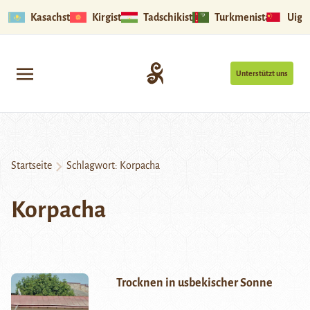
Kasachstan
Kirgistan
Tadschikistan
Turkmenistan
Uigu
Unterstützt uns
Startseite
Schlagwort:
Korpacha
Korpacha
Trocknen in usbekischer Sonne