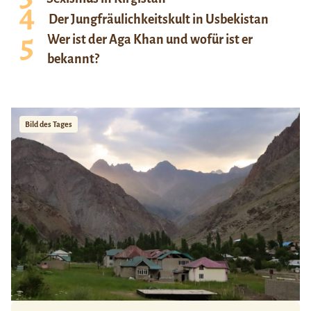
Der Jungfräulichkeitskult in Usbekistan
Wer ist der Aga Khan und wofür ist er
bekannt?
Bild des Tages