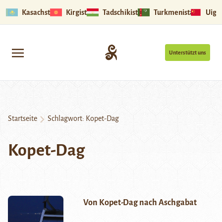
Kasachstan
Kirgistan
Tadschikistan
Turkmenistan
Uigu
Unterstützt uns
Startseite
Schlagwort:
Kopet-Dag
Kopet-Dag
Von Kopet-Dag nach Aschgabat