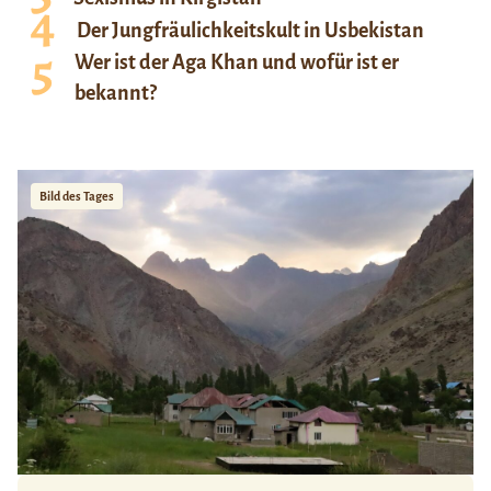
Der Jungfräulichkeitskult in Usbekistan
Wer ist der Aga Khan und wofür ist er
bekannt?
Bild des Tages