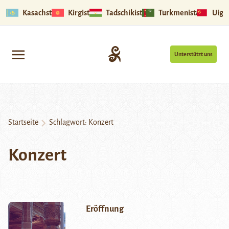
Kasachstan
Kirgistan
Tadschikistan
Turkmenistan
Uigu
Unterstützt uns
Startseite
Schlagwort:
Konzert
Konzert
Eröffnung