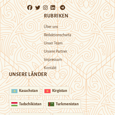
RUBRIKEN
Über uns
Redaktionscharta
Unser Team
Unsere Partner
Impressum
Kontakt
UNSERE LÄNDER
Kasachstan
Kirgistan
Tadschikistan
Turkmenistan