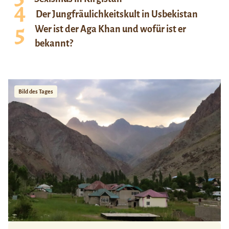
Der Jungfräulichkeitskult in Usbekistan
Wer ist der Aga Khan und wofür ist er
bekannt?
Bild des Tages