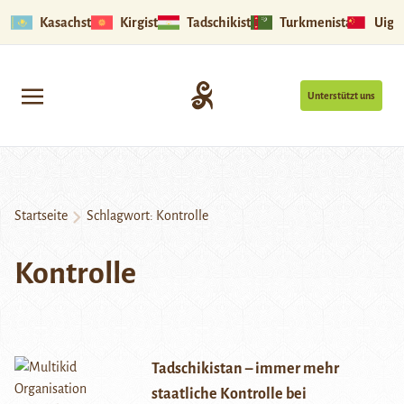
Kasachstan
Kirgistan
Tadschikistan
Turkmenistan
Uigu
Unterstützt uns
Startseite
Schlagwort:
Kontrolle
Kontrolle
Tadschikistan – immer mehr
staatliche Kontrolle bei