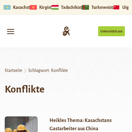
Kasachstan
Kirgistan
Tadschikistan
Turkmenistan
Uigu
Unterstützt uns
Startseite
Schlagwort:
Konflikte
Konflikte
Heikles Thema: Kasachstans
Gastarbeiter aus China