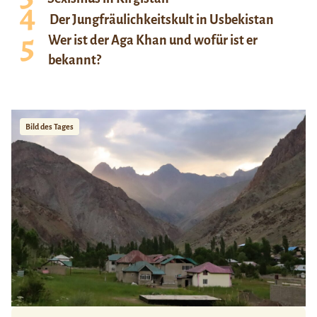
Der Jungfräulichkeitskult in Usbekistan
Wer ist der Aga Khan und wofür ist er
bekannt?
Bild des Tages