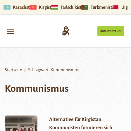
Kasachstan
Kirgistan
Tadschikistan
Turkmenistan
Uigu
Unterstützt uns
Startseite
Schlagwort:
Kommunismus
Kommunismus
Alternative für Kirgistan:
Kommunisten formieren sich