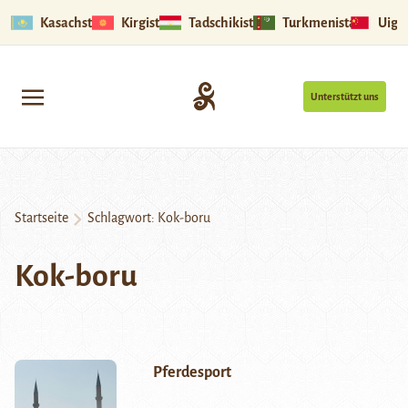
Kasachstan
Kirgistan
Tadschikistan
Turkmenistan
Uigu
Unterstützt uns
Startseite
Schlagwort:
Kok-boru
Kok-boru
Pferdesport