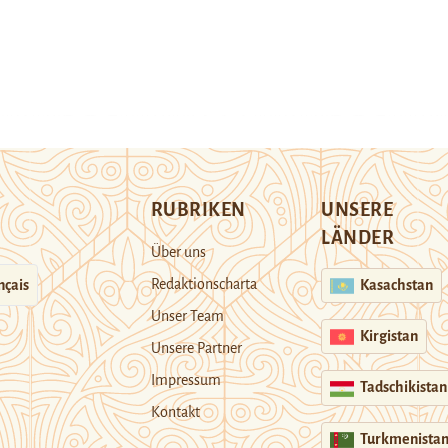
RUBRIKEN
UNSERE
LÄNDER
Über uns
Redaktionscharta
nçais
Kasachstan
Unser Team
Kirgistan
Unsere Partner
Impressum
Tadschikistan
Kontakt
Turkmenista