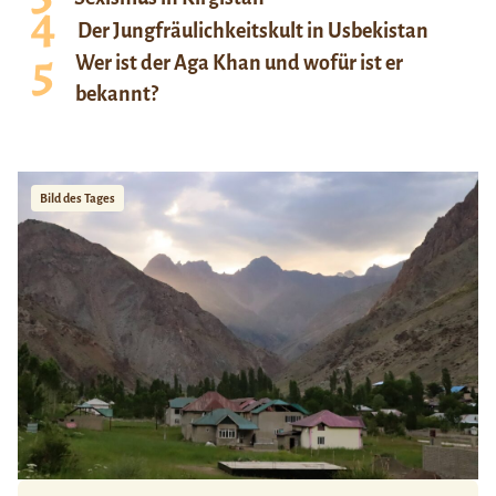
Der Jungfräulichkeitskult in Usbekistan
Wer ist der Aga Khan und wofür ist er
bekannt?
Bild des Tages