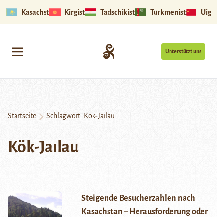
Kasachstan
Kirgistan
Tadschikistan
Turkmenistan
Uigu
Unterstützt uns
Startseite
Schlagwort:
Kök-Jaılau
Kök-Jaılau
Steigende Besucherzahlen nach
Kasachstan – Herausforderung oder