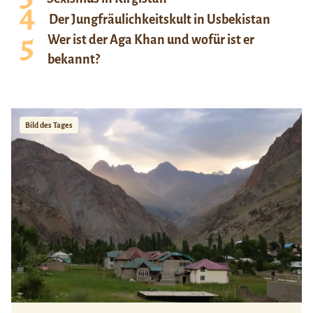
Der Jungfräulichkeitskult in Usbekistan
Wer ist der Aga Khan und wofür ist er
bekannt?
Bild des Tages