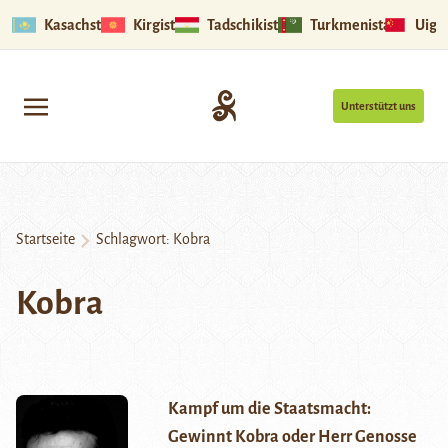
Kasachstan
Kirgistan
Tadschikistan
Turkmenistan
Uigu
Unterstützt uns
Startseite
Schlagwort:
Kobra
Kobra
Kampf um die Staatsmacht:
Gewinnt Kobra oder Herr Genosse