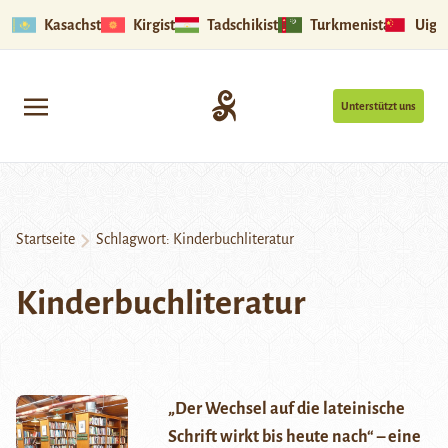
Kasachstan
Kirgistan
Tadschikistan
Turkmenistan
Uigu
Unterstützt uns
Startseite
Schlagwort:
Kinderbuchliteratur
Kinderbuchliteratur
„Der Wechsel auf die lateinische
Schrift wirkt bis heute nach“ – eine