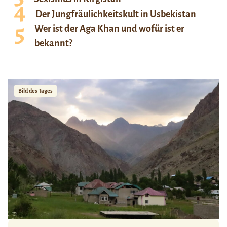
Der Jungfräulichkeitskult in Usbekistan
Wer ist der Aga Khan und wofür ist er
bekannt?
Bild des Tages