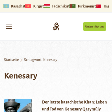
Kasachstan
Kirgistan
Tadschikistan
Turkmenistan
Uigu
Unterstützt uns
Startseite
Schlagwort:
Kenesary
Kenesary
Der letzte kasachische Khan: Leben
und Tod von Kenesary Qasymūly