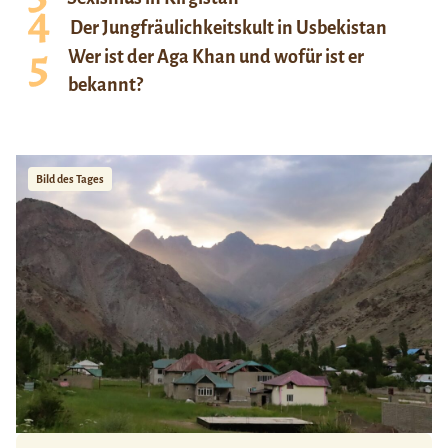
Der Jungfräulichkeitskult in Usbekistan
Wer ist der Aga Khan und wofür ist er
bekannt?
Bild des Tages