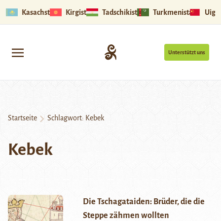
Kasachstan
Kirgistan
Tadschikistan
Turkmenistan
Uigu
Unterstützt uns
Startseite
Schlagwort:
Kebek
Kebek
Die Tschagataiden: Brüder, die die
Steppe zähmen wollten