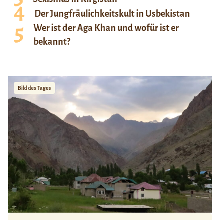
Der Jungfräulichkeitskult in Usbekistan
Wer ist der Aga Khan und wofür ist er
bekannt?
Bild des Tages