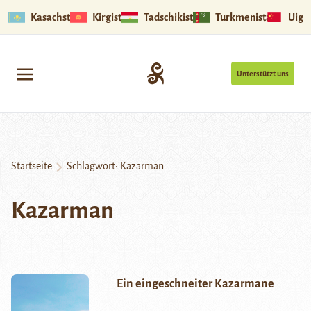
Kasachstan
Kirgistan
Tadschikistan
Turkmenistan
Uigu
Unterstützt uns
Startseite
Schlagwort:
Kazarman
Kazarman
Ein eingeschneiter Kazarmane