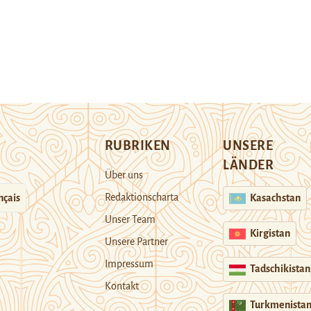
RUBRIKEN
UNSERE
LÄNDER
Über uns
Redaktionscharta
nçais
Kasachstan
Unser Team
Kirgistan
Unsere Partner
Impressum
Tadschikistan
Kontakt
Turkmenista