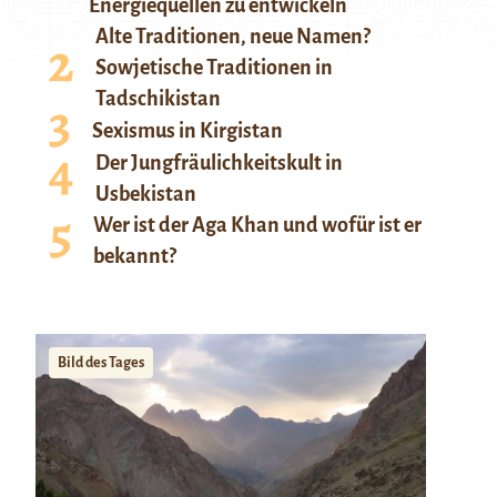
Energiequellen zu entwickeln
Alte Traditionen, neue Namen?
Sowjetische Traditionen in
Tadschikistan
Sexismus in Kirgistan
Der Jungfräulichkeitskult in
Usbekistan
Wer ist der Aga Khan und wofür ist er
bekannt?
Bild des Tages