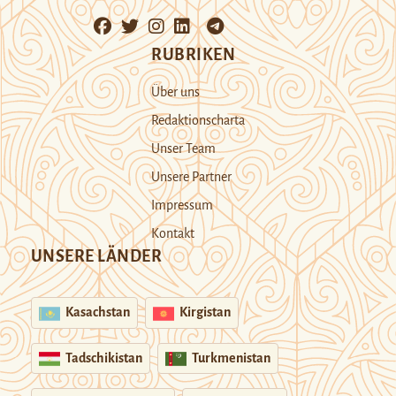
RUBRIKEN
Über uns
Redaktionscharta
Unser Team
Unsere Partner
Impressum
Kontakt
UNSERE LÄNDER
Kasachstan
Kirgistan
Tadschikistan
Turkmenistan