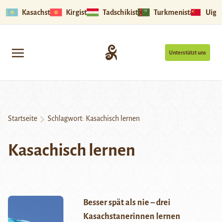
Kasachstan
Kirgistan
Tadschikistan
Turkmenistan
Uigu
Unterstützt uns
Startseite
Schlagwort:
Kasachisch lernen
Kasachisch lernen
Besser spät als nie – drei
Kasachstanerinnen lernen