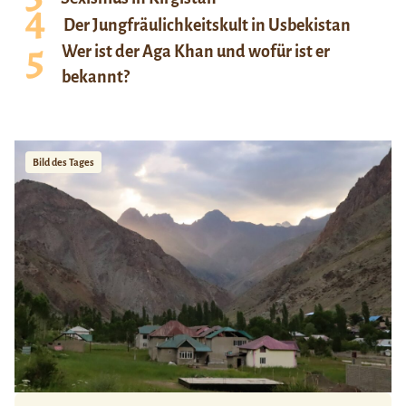
Der Jungfräulichkeitskult in Usbekistan
Wer ist der Aga Khan und wofür ist er
bekannt?
Bild des Tages