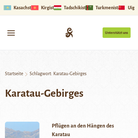
Kasachstan
Kirgistan
Tadschikistan
Turkmenistan
Uigu
Unterstützt uns
Startseite
Schlagwort:
Karatau-Gebirges
Karatau-Gebirges
Pflügen an den Hängen des
Karatau