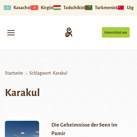
Kasachstan
Kirgistan
Tadschikistan
Turkmenistan
Uigu
Unterstützt uns
Startseite
Schlagwort:
Karakul
Karakul
Die Geheimnisse der Seen im
Pamir