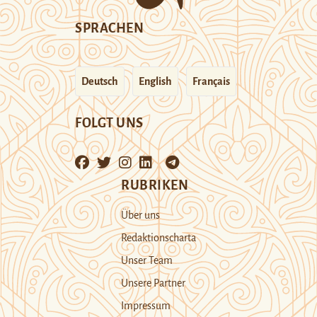
SPRACHEN
Deutsch
English
Français
FOLGT UNS
RUBRIKEN
Über uns
Redaktionscharta
Unser Team
Unsere Partner
Impressum