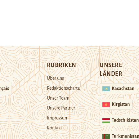
RUBRIKEN
UNSERE
LÄNDER
Über uns
Redaktionscharta
nçais
Kasachstan
Unser Team
Kirgistan
Unsere Partner
Impressum
Tadschikistan
Kontakt
Turkmenista