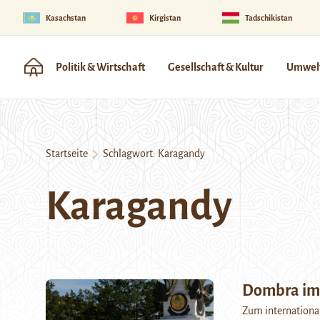
Kasachstan
Kirgistan
Tadschikistan
Politik & Wirtschaft
Gesellschaft & Kultur
Umwelt
Startseite
Schlagwort:
Karagandy
Karagandy
Dombra im
Zum international