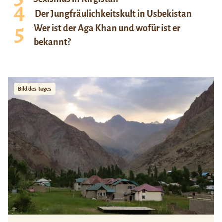
Der Jungfräulichkeitskult in Usbekistan
Wer ist der Aga Khan und wofür ist er
bekannt?
Bild des Tages