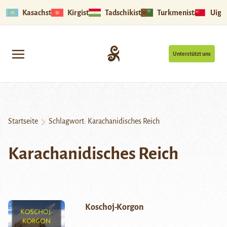
Kasachstan
Kirgistan
Tadschikistan
Turkmenistan
Uigu
Unterstützt uns
Startseite
Schlagwort:
Karachanidisches Reich
Karachanidisches Reich
Koschoj-Korgon