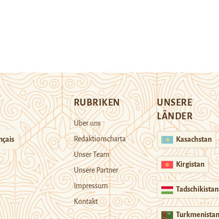
RUBRIKEN
UNSERE
LÄNDER
Über uns
Redaktionscharta
nçais
Kasachstan
Unser Team
Kirgistan
Unsere Partner
Impressum
Tadschikistan
Kontakt
Turkmenista