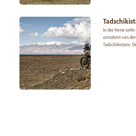
Tadschikis
In der Ferne sieh
umrahmt von den B
Tadschikistans. 