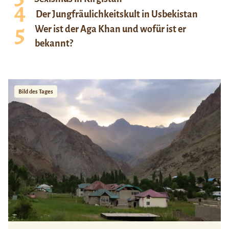
Der Jungfräulichkeitskult in Usbekistan
Wer ist der Aga Khan und wofür ist er
bekannt?
Bild des Tages