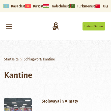
Kasachstan
Kirgistan
Tadschikistan
Turkmenistan
Uigu
Unterstützt uns
Startseite
Schlagwort:
Kantine
Kantine
Stolovaya in Almaty