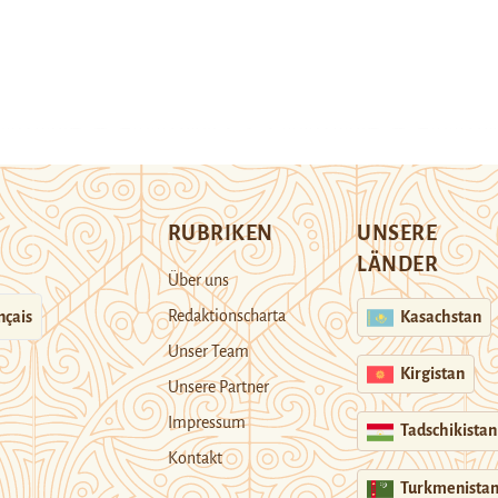
RUBRIKEN
UNSERE
LÄNDER
Über uns
Redaktionscharta
nçais
Kasachstan
Unser Team
Kirgistan
Unsere Partner
Impressum
Tadschikistan
Kontakt
Turkmenista