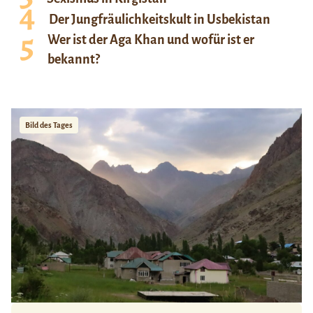
Der Jungfräulichkeitskult in Usbekistan
Wer ist der Aga Khan und wofür ist er
bekannt?
Bild des Tages