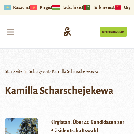
Kasachstan
Kirgistan
Tadschikistan
Turkmenistan
Uigu
Unterstützt uns
Startseite
Schlagwort:
Kamilla Scharschejekewa
Kamilla Scharschejekewa
Kirgistan: Über 40 Kandidaten zur
Präsidentschaftswahl