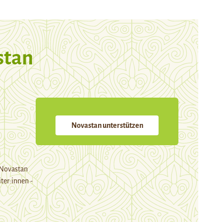
stan
Novastan unterstützen
 Novastan
ter:innen -