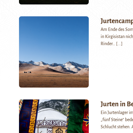
Jurtencamp
Am Ende des Som
in Kirgisistan ni
Rinder…
[...]
Jurten in B
Ein Jurtenlager i
„fünf Steine“ bede
Schlucht stehen.