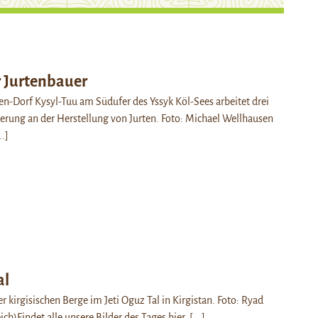
r Jurtenbauer
n-Dorf Kysyl-Tuu am Südufer des Yssyk Köl-Sees arbeitet drei
kerung an der Herstellung von Jurten. Foto: Michael Wellhausen
..]
al
r kirgisischen Berge im Jeti Oguz Tal in Kirgistan. Foto: Ryad
ch)Findet alle unsere Bilder des Tages hier.
[...]