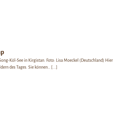
mp
ng-Köl-See in Kirgistan. Foto: Lisa Moeckel (Deutschland) Hier
ldern des Tages. Sie können…
[...]