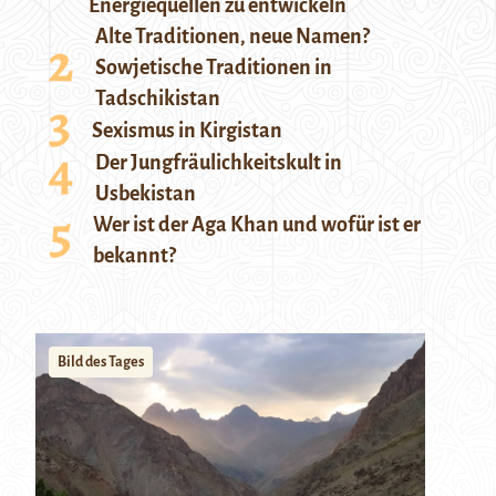
Energiequellen zu entwickeln
Alte Traditionen, neue Namen?
Sowjetische Traditionen in
Tadschikistan
Sexismus in Kirgistan
Der Jungfräulichkeitskult in
Usbekistan
Wer ist der Aga Khan und wofür ist er
bekannt?
Bild des Tages