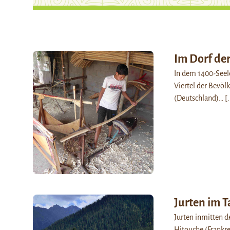
Im Dorf de
In dem 1400-Seele
Viertel der Bevöl
(Deutschland)…
[.
Jurten im T
Jurten inmitten de
Hitouche (Frankrei