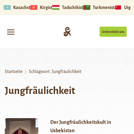
Kasachstan
Kirgistan
Tadschikistan
Turkmenistan
Uigu
Unterstützt uns
Startseite
Schlagwort:
Jungfräulichkeit
Jungfräulichkeit
Der Jungfräulichkeitskult in
Usbekistan