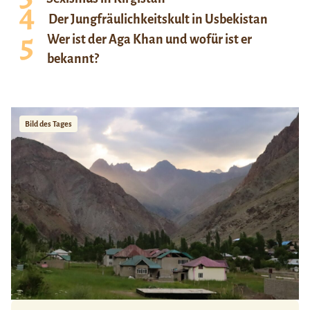
Der Jungfräulichkeitskult in Usbekistan
Wer ist der Aga Khan und wofür ist er
bekannt?
Bild des Tages