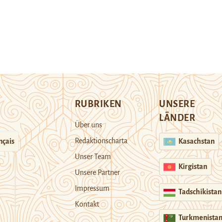
RUBRIKEN
UNSERE
LÄNDER
Über uns
Redaktionscharta
nçais
Kasachstan
Unser Team
Kirgistan
Unsere Partner
Impressum
Tadschikistan
Kontakt
Turkmenista