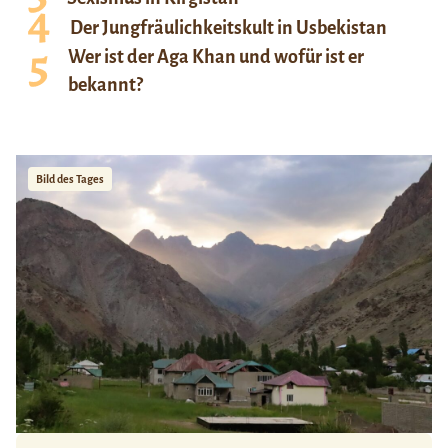
Der Jungfräulichkeitskult in Usbekistan
Wer ist der Aga Khan und wofür ist er
bekannt?
Bild des Tages