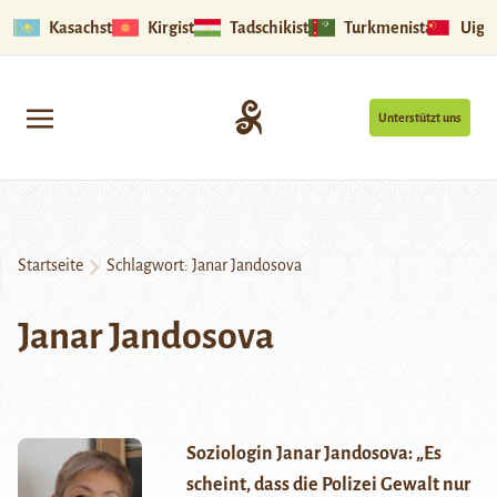
Kasachstan
Kirgistan
Tadschikistan
Turkmenistan
Uigu
Unterstützt uns
Startseite
Schlagwort:
Janar Jandosova
Janar Jandosova
Soziologin Janar Jandosova: „Es
scheint, dass die Polizei Gewalt nur