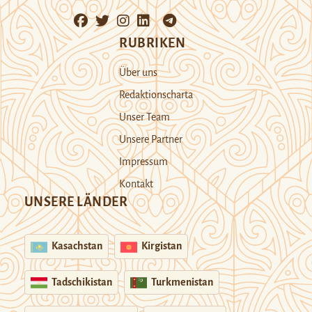
RUBRIKEN
Über uns
Redaktionscharta
Unser Team
Unsere Partner
Impressum
Kontakt
UNSERE LÄNDER
Kasachstan
Kirgistan
Tadschikistan
Turkmenistan