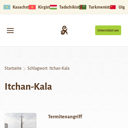
Kasachstan
Kirgistan
Tadschikistan
Turkmenistan
Uigu
Unterstützt uns
Startseite
Schlagwort:
Itchan-Kala
Itchan-Kala
Termitenangriff