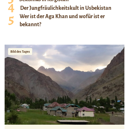
Der Jungfräulichkeitskult in Usbekistan
Wer ist der Aga Khan und wofür ist er
bekannt?
Bild des Tages