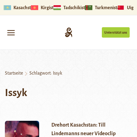
Kasachstan
Kirgistan
Tadschikistan
Turkmenistan
Uigu
Unterstützt uns
Startseite
Schlagwort:
Issyk
Issyk
Drehort Kasachstan: Till
Lindemanns neuer Videoclip