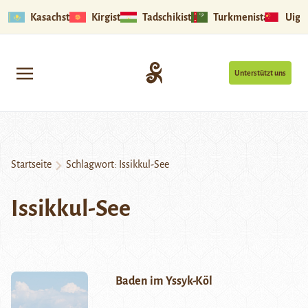
Kasachstan
Kirgistan
Tadschikistan
Turkmenistan
Uigu
Unterstützt uns
Startseite
Schlagwort:
Issikkul-See
Issikkul-See
Baden im Yssyk-Köl