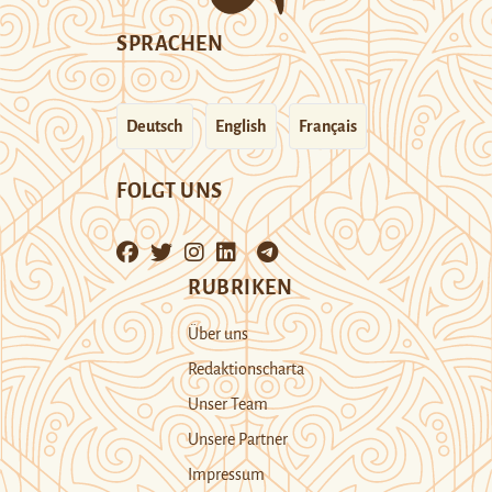
SPRACHEN
Deutsch
English
Français
FOLGT UNS
RUBRIKEN
Über uns
Redaktionscharta
Unser Team
Unsere Partner
Impressum