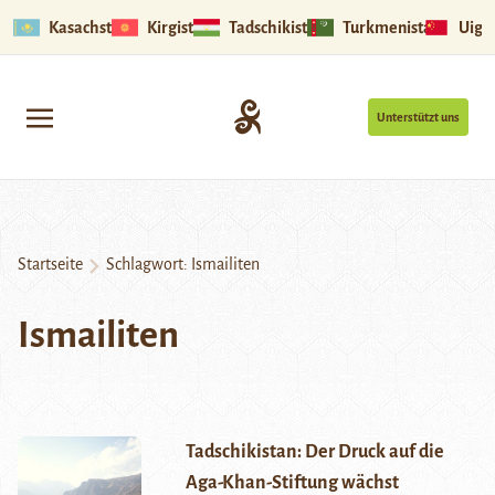
Kasachstan
Kirgistan
Tadschikistan
Turkmenistan
Uigu
Unterstützt uns
Startseite
Schlagwort:
Ismailiten
Ismailiten
Tadschikistan: Der Druck auf die
Aga-Khan-Stiftung wächst