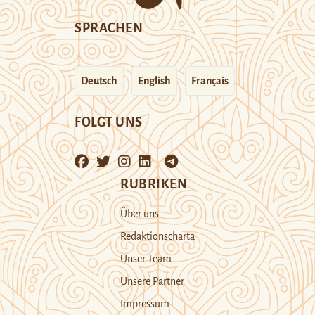
SPRACHEN
Deutsch
English
Français
FOLGT UNS
RUBRIKEN
Über uns
Redaktionscharta
Unser Team
Unsere Partner
Impressum