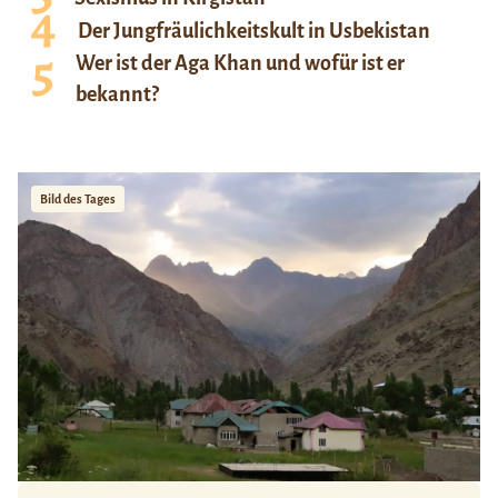
Der Jungfräulichkeitskult in Usbekistan
Wer ist der Aga Khan und wofür ist er
bekannt?
Bild des Tages