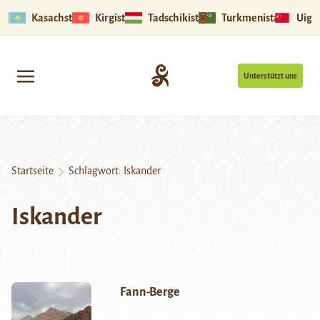
Kasachstan
Kirgistan
Tadschikistan
Turkmenistan
Uigu
Unterstützt uns
Startseite
Schlagwort:
Iskander
Iskander
Fann-Berge