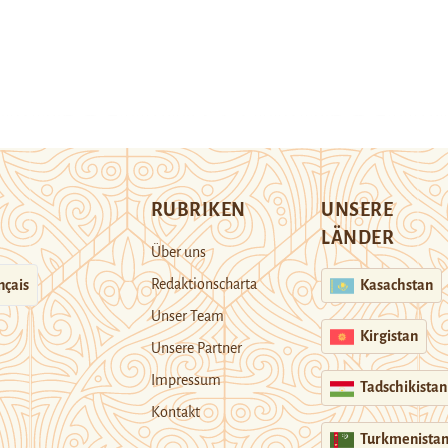
RUBRIKEN
UNSERE
LÄNDER
Über uns
Redaktionscharta
nçais
Kasachstan
Unser Team
Kirgistan
Unsere Partner
Impressum
Tadschikistan
Kontakt
Turkmenista