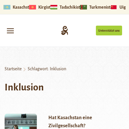
Kasachstan
Kirgistan
Tadschikistan
Turkmenistan
Uigu
Unterstützt uns
Startseite
Schlagwort:
Inklusion
Inklusion
Hat Kasachstan eine
Zivilgesellschaft?