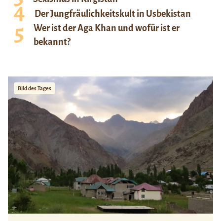
Der Jungfräulichkeitskult in Usbekistan
Wer ist der Aga Khan und wofür ist er
bekannt?
Bild des Tages