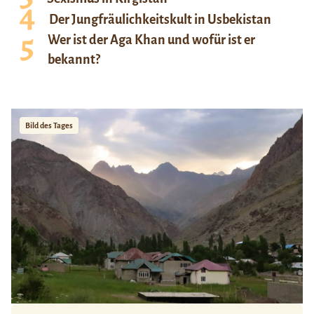
Der Jungfräulichkeitskult in Usbekistan
Wer ist der Aga Khan und wofür ist er
bekannt?
Bild des Tages