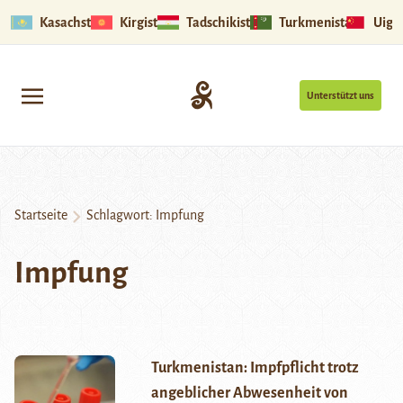
Kasachstan
Kirgistan
Tadschikistan
Turkmenistan
Uigu
Unterstützt uns
Startseite
Schlagwort:
Impfung
Impfung
Turkmenistan: Impfpflicht trotz
angeblicher Abwesenheit von